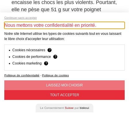
encaisse les chocs les plus violents. Pourtant,
elle ne pèse que 51 g sur votre poignet
(version 46 mm avec bracelet nylon). Son
Continuer sans accepter
nouvel écran tactile MIP de 3e génération
Nous mettons votre confidentialité en priorité.
garantit un contraste saisissant, que vous
Notre site Internet utilise les types de cookies suivants tout en vous laissant
soyez sous un soleil de plomb ou en pleine
le libre choix d'accepter leur utilisation:
tempête de neige.
Cookies nécessaires
?
Cookies de performance
?
Cookies marketing
?
PRODUITS COMPATIBLES
Politique de confidentialité
-
Politique de cookies
LAISSEZ-MOI CHOISIR
TOUT ACCEPTER
Le Consentement
Suisse
par
biskoui
NEW