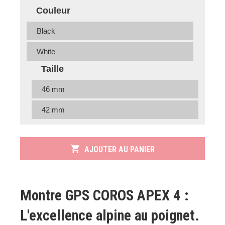
Couleur
Black
White
Taille
46 mm
42 mm
shopping_cart
AJOUTER AU PANIER
Montre GPS COROS APEX 4 :
L'excellence alpine au poignet.