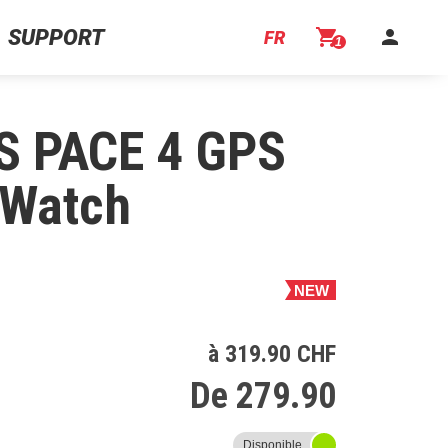
SUPPORT
shopping_cart
person
FR
1
 PACE 4 GPS
 Watch
NEW
à 319.90 CHF
De 279.90
Disponible