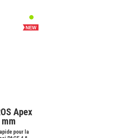
NEW
ROS Apex
2 mm
apide pour la