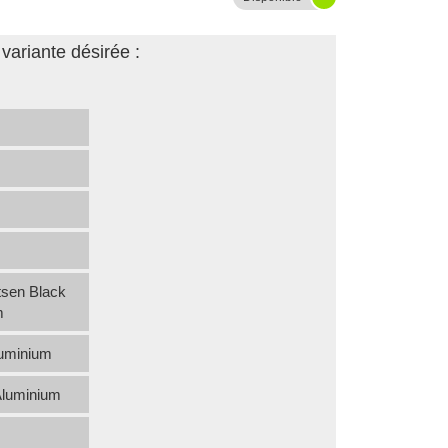
 variante désirée :
tsen Black
m
luminium
Aluminium