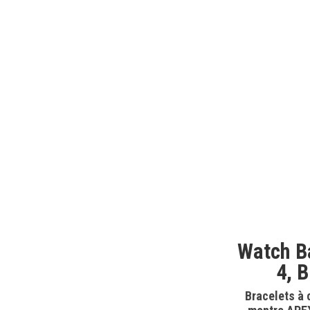
Watch B
4, 
Bracelets à 