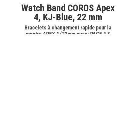
Watch Band COROS Apex
4, KJ-Blue, 22 mm
Bracelets à changement rapide pour la
montre APEX 4 (22mm aussi PACE 4 &
24mm aussi NOMAD) 22 mm pour le
CO-BAND-KJ-BLU-22-N
modèle APEX 4 - 42mm & PACE 4 (22mm)
CHF 39.90
24…
Afficher plus
Produits