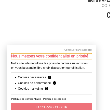
montre APEX
24mm auss
CO-
modèle APEX 
C
Continuer sans accepter
Nous mettons votre confidentialité en priorité.
Notre site Internet utilise les types de cookies suivants tout
en vous laissant le libre choix d'accepter leur utilisation:
Cookies nécessaires
?
Cookies de performance
?
Cookies marketing
?
Politique de confidentialité
-
Politique de cookies
LAISSEZ-MOI CHOISIR