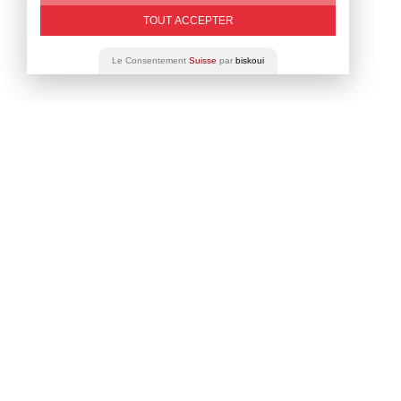
TOUT ACCEPTER
Le Consentement
Suisse
par
biskoui