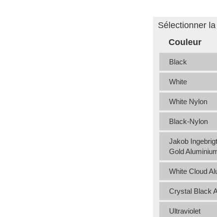
Sélectionner la
Couleur
Black
White
White Nylon
Black-Nylon
Jakob Ingebrig
Gold Aluminiu
White Cloud A
Crystal Black 
Ultraviolet