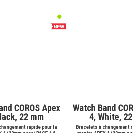
NEW
and COROS Apex
Watch Band CO
Black, 22 mm
4, White, 2
changement rapide pour la
Bracelets à changement r