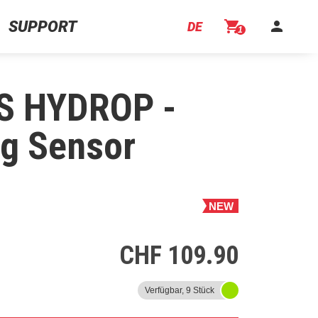
SUPPORT
shopping_cart
person
DE
1
S HYDROP -
ng Sensor
NEW
CHF 109.90
Verfügbar, 9 Stück