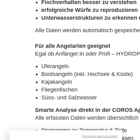
Fischverhalten besser zu verstehen
erfolgreiche Würfe zu reproduzieren
Unterwasserstrukturen zu erkennen u
Alle Daten werden automatisch gespeichert
Für alle Angelarten geeignet
Egal ob Anfänger:in oder Profi – HYDROP 
Uferangeln
Bootsangeln (inkl. Hochsee & Küste)
Kajakangeln
Fliegenfischen
Süss- und Salzwasser
Smarte Analyse direkt in der COROS A
Alle erfassten Daten werden übersichtlich 
Diagramme zu Temperatur & Tiefe
Continuer sans accepter
Visualisierung von Lichtverhältnissen