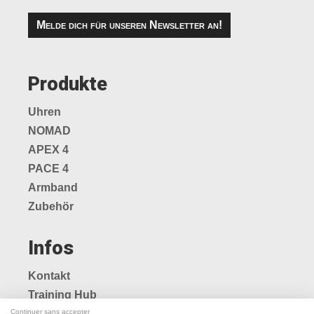
Melde dich für unseren Newsletter an!
Produkte
Uhren
NOMAD
APEX 4
PACE 4
Armband
Zubehör
Infos
Kontakt
Training Hub
Continuer sans accepter
Blog