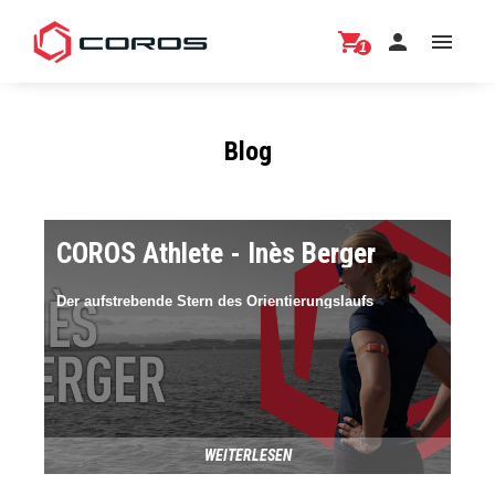
shopping_cart
person
menu
1
Blog
COROS Athlete - Inès Berger
Der aufstrebende Stern des Orientierungslaufs
WEITERLESEN